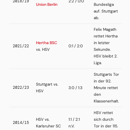
2018/19
2:2 / 0:0
Union Berlin
Bundesliga
auf. Stuttgart
ab.
Felix Magath
rettet Hertha
Hertha BSC
in letzter
2021/22
0:1 / 2:0
vs. HSV
Sekunde.
HSV bleibt 2.
Liga.
Stuttgarts Tor
in der 92.
Stuttgart vs.
2022/23
3:0 / 1:3
Minute rettet
HSV
den
Klassenerhalt.
HSV rettet
HSV vs.
1:1 / 2:1
sich durch
2014/15
Karlsruher SC
n.V.
Tor in der 115.