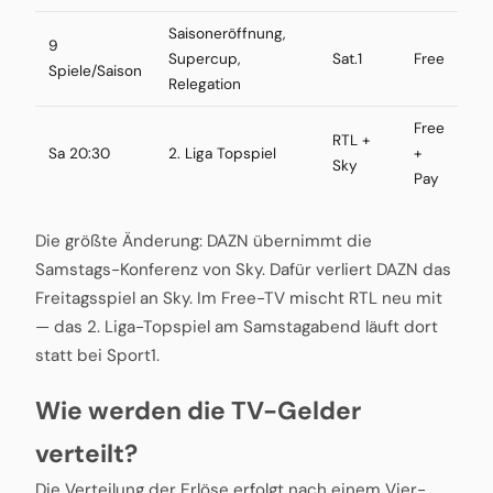
Saisoneröffnung,
9
Supercup,
Sat.1
Free
Spiele/Saison
Relegation
Free
RTL +
Sa 20:30
2. Liga Topspiel
+
Sky
Pay
Die größte Änderung: DAZN übernimmt die
Samstags-Konferenz von Sky. Dafür verliert DAZN das
Freitagsspiel an Sky. Im Free-TV mischt RTL neu mit
— das 2. Liga-Topspiel am Samstagabend läuft dort
statt bei Sport1.
Wie werden die TV-Gelder
verteilt?
Die Verteilung der Erlöse erfolgt nach einem Vier-