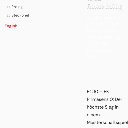
Rekordsieg
Prolog
11
Steckbrief
12
In der Endrunde
um die Deutsche
English
Meisterschaft
1962 schlägt Köln
den FK 03
Pirmasens mit
10:0.
FC 10 – FK
Pirmasens 0: Der
höchste Sieg in
einem
Meisterschaftsspiel