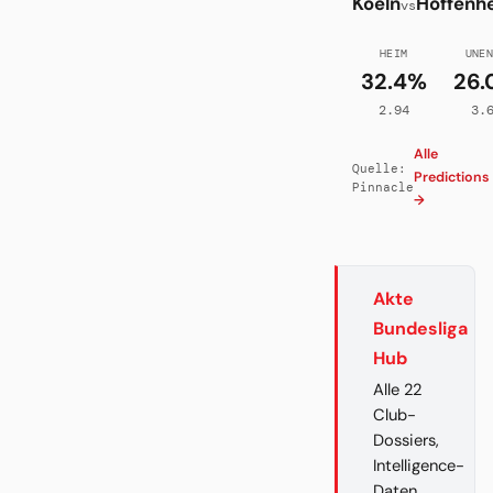
Koeln
Hoffenh
vs
HEIM
UNE
32.4%
26.
2.94
3.
Alle
Quelle:
Predictions
Pinnacle
→
Akte
Bundesliga
Hub
Alle 22
Club-
Dossiers,
Intelligence-
Daten