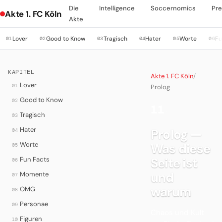
Die
Intelligence
Soccernomics
Pre
Akte 1. FC Köln
Akte
Lover
Good to Know
Tragisch
Hater
Worte
Fu
01
02
03
04
05
06
KAPITEL
Akte 1. FC Köln
/
Lover
01
Prolog
Good to Know
02
11
·
Tragisch
03
Hater
Prolog —
04
Worte
Was diese
05
Fun Facts
Seite ist
06
und
Momente
07
warum
OMG
08
Personae
09
Chaos und Kult
Figuren
10