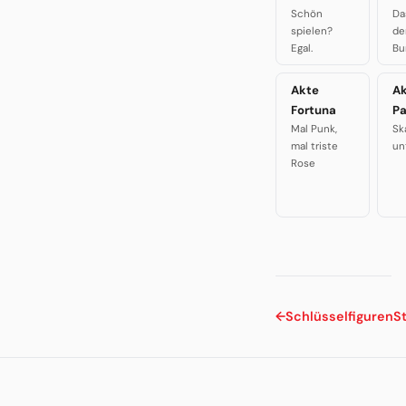
Schön
Da
spielen?
de
Egal.
Bu
Akte
A
Fortuna
P
Mal Punk,
Sk
mal triste
un
Rose
←
Schlüsselfiguren
S