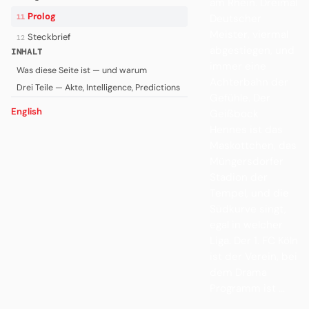
am Rhein. Dreimal
Prolog
Deutscher
11
Meister, viermal
Steckbrief
12
abgestiegen, und
INHALT
immer eine
Was diese Seite ist — und warum
Achterbahn der
Drei Teile — Akte, Intelligence, Predictions
Gefühle. Der
English
Geißbock
Hennes ist das
Maskottchen, das
Müngersdorfer
Stadion der
Tempel, und die
Südkurve singt,
egal in welcher
Liga. Der 1. FC Köln
ist der Verein, bei
dem Drama
Programm ist ...