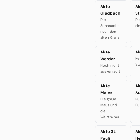
Akte
A
Gladbach
St
Die
Di
Sehnsucht
si
nach dem
alten Glanz
Akte
Ak
Werder
Ke
St
Noch nicht
ausverkauft
Akte
A
Mainz
A
Die graue
Ru
Maus und
Pu
die
Welttrainer
Akte St.
A
Pauli
H