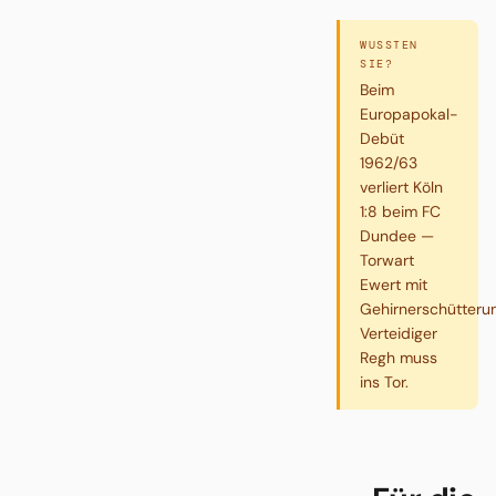
WUSSTEN
SIE?
Beim
Europapokal-
Debüt
1962/63
verliert Köln
1:8 beim FC
Dundee —
Torwart
Ewert mit
Gehirnerschütteru
Verteidiger
Regh muss
ins Tor.