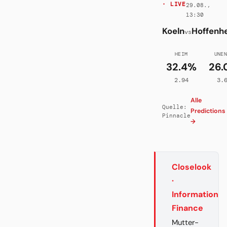
· LIVE
29.08.,
13:30
Koeln
Hoffenh
vs
HEIM
UNE
32.4%
26.
2.94
3.
Alle
Quelle:
Predictions
Pinnacle
→
Closelook
·
Information
Finance
Mutter-