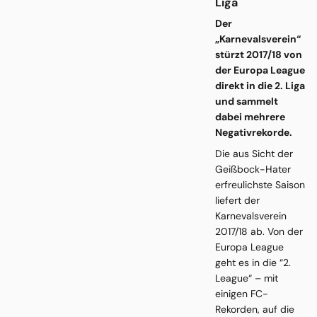
Liga
Der
„Karnevalsverein“
stürzt 2017/18 von
der Europa League
direkt in die 2. Liga
und sammelt
dabei mehrere
Negativrekorde.
Die aus Sicht der
Geißbock-Hater
erfreulichste Saison
liefert der
Karnevalsverein
2017/18 ab. Von der
Europa League
geht es in die “2.
League“ – mit
einigen FC-
Rekorden, auf die