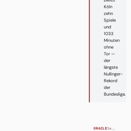
bleibt
Köln
zehn
Spiele
und
1033
Minuten
ohne
Tor —
der
längste
Nullinger-
Rekord
der
Bundesliga.
Sa.,
ORACLE