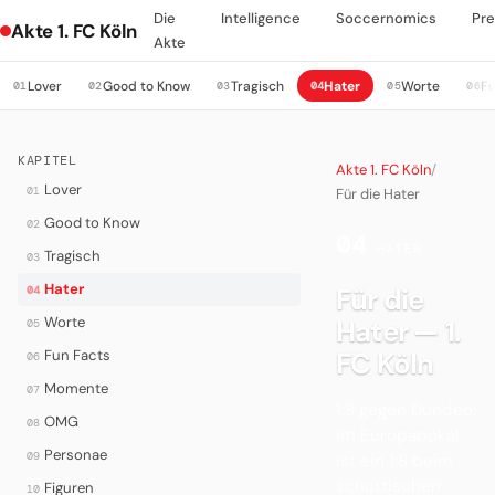
Die
Intelligence
Soccernomics
Pre
Akte 1. FC Köln
Akte
Lover
Good to Know
Tragisch
Hater
Worte
Fu
01
02
03
04
05
06
KAPITEL
Akte 1. FC Köln
/
Lover
01
Für die Hater
Good to Know
02
04
·
HATER
Tragisch
03
Hater
Für die
04
Worte
Hater — 1.
05
Fun Facts
FC Köln
06
Momente
07
1:8 gegen Dundee:
OMG
08
Im Europapokal
Personae
09
ist ein 1:8 beim
schottischen
Figuren
10