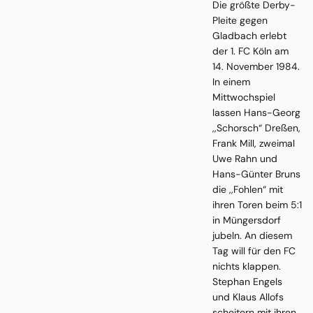
Die größte Derby-
Pleite gegen
Gladbach erlebt
der 1. FC Köln am
14. November 1984.
In einem
Mittwochspiel
lassen Hans-Georg
,,Schorsch“ Dreßen,
Frank Mill, zweimal
Uwe Rahn und
Hans-Günter Bruns
die ,,Fohlen“ mit
ihren Toren beim 5:1
in Müngersdorf
jubeln. An diesem
Tag will für den FC
nichts klappen.
Stephan Engels
und Klaus Allofs
scheitern mit ihren