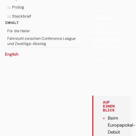
Vertreter FC
Prolog
11
Dundee im
Steckbrief
12
allerersten FC-
INHALT
Spiel im
Für die Hater
Landesmeister-
Fahrstuhl zwischen Conference League
Wettbewerb
und Zweitliga-Abstieg
1962/63 die
peinlichste FC-
English
Pleite.
AUF
EINEN
BLICK
Beim
Europapokal-
Debüt