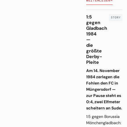
WEITERLESEN
→
1:5
gegen
Gladbach
1984
—
die
größte
Derby-
Pleite
Am 14. November
1984 zerlegen die
Fohlen den FC in
Müngersdorf —
zur Pause steht es
0:4, zwei Elfmeter
scheitern an Sude.
1:5 gegen Borussia
Mönchengladbach: