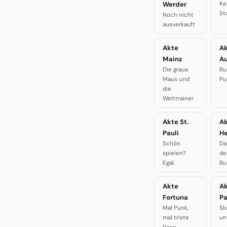
Werder
Ke
St
Noch nicht
ausverkauft
Akte
A
Mainz
A
Die graue
Ru
Maus und
Pu
die
Welttrainer
Akte St.
A
Pauli
H
Schön
Da
spielen?
de
Egal.
Bu
Akte
A
Fortuna
P
Mal Punk,
Sk
mal triste
un