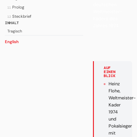
deutschen
Prolog
11
Weltmeister-
Steckbrief
12
Kaders des
INHALT
Jahres 1974.
Tragisch
English
AUF
EINEN
BLICK
Heinz
Flohe,
Weltmeister-
Kader
1974
und
Pokalsieger
mit