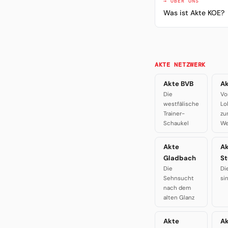
→ ÜBER UNS
Was ist Akte KOE?
AKTE NETZWERK
Akte BVB
Ak
Die
Vo
westfälische
Lo
Trainer-
zu
Schaukel
We
Akte
A
Gladbach
St
Die
Di
Sehnsucht
si
nach dem
alten Glanz
Akte
Ak