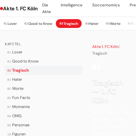
Die
Intelligence
Soccernomics
Pre
Akte 1. FC Köln
Akte
Lover
Good to Know
Tragisch
Hater
Worte
Fu
01
02
03
04
05
06
KAPITEL
Akte 1. FC Köln
/
Lover
01
Tragisch
Good to Know
02
03
·
Tragisch
03
Hater
Tragisch
04
Worte
— 1. FC
05
Fun Facts
Köln
06
Momente
07
Heinz Flohe – Der
OMG
08
Dirigent: Heinz
Personae
09
„Flocke“ Flohe ist
Mitglied des
Figuren
10