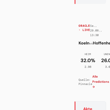
Sa.,
ORACLE
· LIVE
29.08.,
13:30
Koeln
Hoffenh
vs
HEIM
UNE
32.0%
26.
2.98
3.
Alle
Quelle:
Predictions
Pinnacle
→
Akte