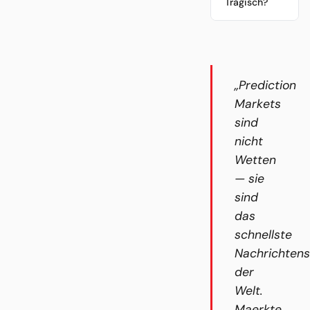
Tragisch?
„Prediction
Markets
sind
nicht
Wetten
— sie
sind
das
schnellste
Nachrichten
der
Welt.
Maerkte