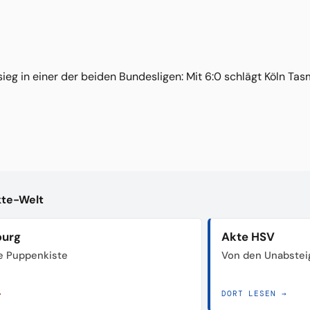
eg in einer der beiden Bundesligen: Mit 6:0 schlägt Köln Tasm
kte-Welt
burg
Akte HSV
e Puppenkiste
Von den Unabstei
→
DORT LESEN →