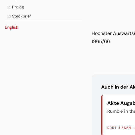
Prolog
11
Steckbrief
12
English
Höchster Auswärtssi
1965/66.
Auch in der A
Akte Augs
Rumble in th
DORT LESEN 