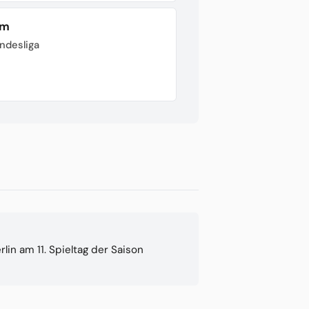
im
undesliga
lin am 11. Spieltag der Saison