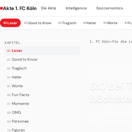
Akte 1. FC Köln
Die Akte
Intelligence
Soccernomics
Lover
Good to Know
Tragisch
Hater
Worte
F
01
02
03
04
05
06
1. FC Köln
›
Für die L
KAPITEL
Lover
01
Good to Know
02
Tragisch
03
LOVER
·
FÜR DIE LOV
Hater
04
6:0 bei 
Worte
05
höchste
Fun Facts
06
Momente
07
Am 11. Spieltag 1
OMG
08
6:0 — Bundesliga
Personae
09
Figuren
10