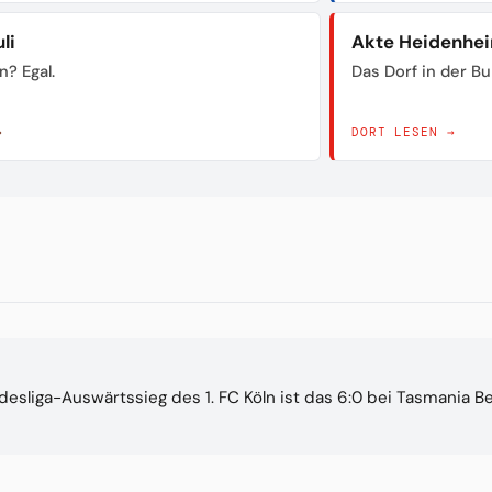
li
Akte Heidenhe
n? Egal.
Das Dorf in der B
→
DORT LESEN →
esliga-Auswärtssieg des 1. FC Köln ist das 6:0 bei Tasmania Ber