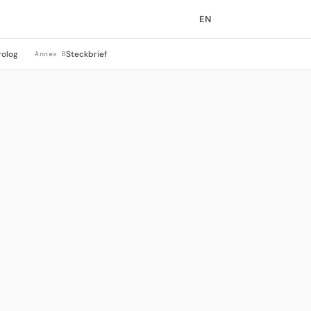
EN
rolog
Steckbrief
Annex B