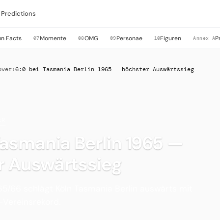
Predictions
un Facts
Momente
OMG
Personae
Figuren
P
07
08
09
10
Annex A
over
›
6:0 bei Tasmania Berlin 1965 — höchster Auswärtssieg
ER
Tasmania Berlin 1965 —
r Auswärtssieg
965/66 schlägt Köln Tasmania Berlin auswärts mit
-Vereinsrekord.