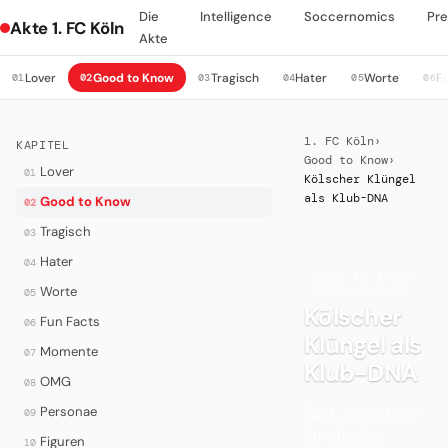
Die
Intelligence
Soccernomics
Pre
Akte 1. FC Köln
Akte
Lover
Good to Know
Tragisch
Hater
Worte
F
01
02
03
04
05
06
1. FC Köln
›
KAPITEL
Good to Know
›
Lover
01
Kölscher Klüngel
als Klub-DNA
Good to Know
02
Tragisch
03
Hater
04
·
GOOD TO KNOW
Worte
05
Kölscher
Fun Facts
06
Klüngel als
Momente
07
Klub-DNA
OMG
08
Fünf Jahrzehnte
Personae
09
Bundesliga,
Figuren
10