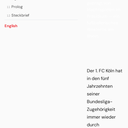
geprägt von
Prolog
11
Machtspielen im
Steckbrief
Präsidium — ein
12
fußballerisches
English
Westeros am
Rhein.
Der 1. FC Köln hat
in den fünf
Jahrzehnten
seiner
Bundesliga-
Zugehörigkeit
immer wieder
durch