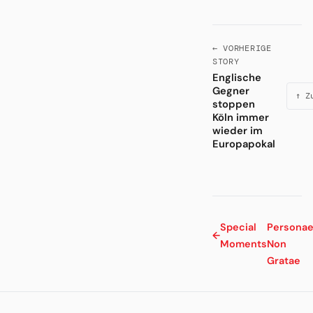
← VORHERIGE
STORY
Englische
Gegner
↑ Z
stoppen
Köln immer
wieder im
Europapokal
Special
Persona
←
Moments
Non
Gratae