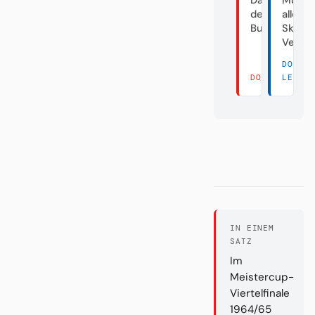
der
aller
Bundesliga
Skanda
Verei
DORT
DORT LESEN 
LESEN
IN EINEM
SATZ
Im
Meistercup-
Viertelfinale
1964/65