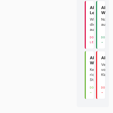
Akte
Akte
Leipzig
Werd
Wie man
Noch n
die DFL
ausver
austrickst
DORT
DORT 
LESEN →
→
Akte
Akte 
Wolfsburg
Verrat
Keine
vom
richtige
Klasse
Stadt?!
DORT LESEN
DORT 
→
→