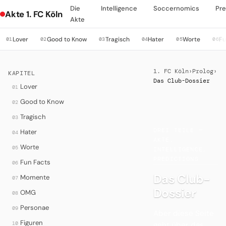
Die
Intelligence
Soccernomics
Pre
Akte 1. FC Köln
Akte
Lover
Good to Know
Tragisch
Hater
Worte
Fu
01
02
03
04
05
06
1. FC Köln
›
Prolog
›
KAPITEL
Das Club-Dossier
Lover
01
Good to Know
02
Tragisch
03
·
DREI TEILE —
Hater
04
AKTE,
Worte
05
INTELLIGENCE,
PREDICTIONS
Fun Facts
06
Das Club-
Momente
07
Dossier
OMG
08
Personae
09
Aber diese Seite
Figuren
geht über das
10