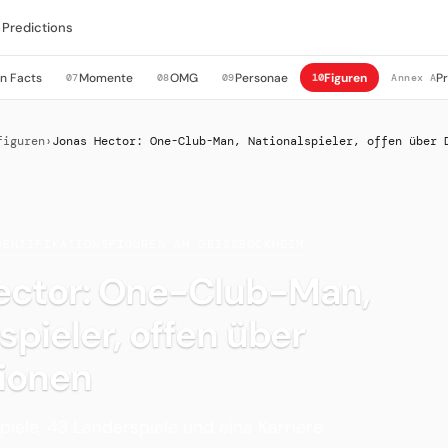
Predictions
n Facts
Momente
OMG
Personae
Figuren
P
07
08
09
10
Annex A
figuren
›
Jonas Hector: One-Club-Man, Nationalspieler, offen über 
DENTIFIKATIONSFIGUREN AM GEISSBOCKHEIM
ector: One-Club-Man,
spieler, offen über
ionen
piele, 43 Länderspiele und eine Karriere