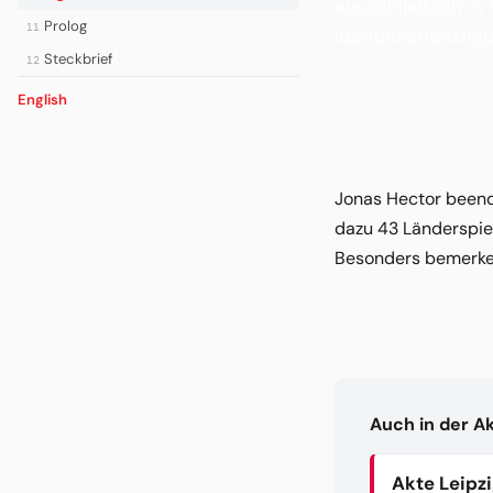
ausschließlich in
Prolog
11
Identifikationsfigu
Steckbrief
12
English
Jonas Hector beende
dazu 43 Länderspiel
Besonders bemerken
Auch in der A
Akte Leipz