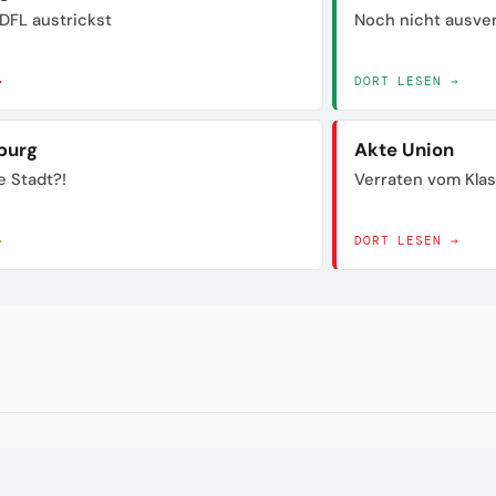
DFL austrickst
Noch nicht ausve
→
DORT LESEN →
burg
Akte Union
e Stadt?!
Verraten vom Kla
→
DORT LESEN →