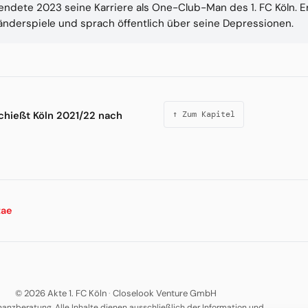
ndete 2023 seine Karriere als One-Club-Man des 1. FC Köln. Er 
nderspiele und sprach öffentlich über seine Depressionen.
hießt Köln 2021/22 nach
↑ Zum Kapitel
tae
© 2026 Akte 1. FC Köln
·
Closelook Venture GmbH
nanzberatung. Alle Inhalte dienen ausschließlich der Information und