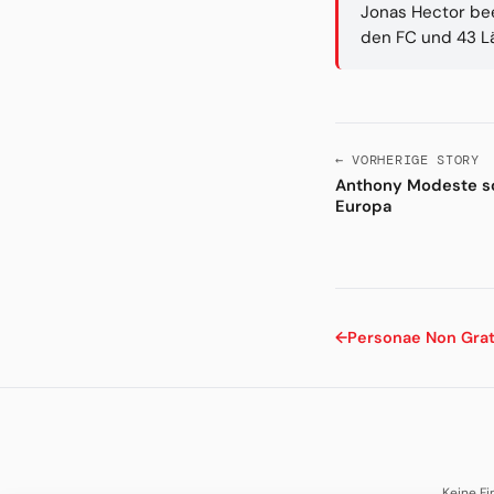
Jonas Hector bee
den FC und 43 Lä
← VORHERIGE STORY
Anthony Modeste sc
Europa
←
Personae Non Gra
Keine Fi