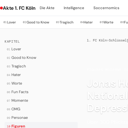
Akte 1. FC Köln
Die Akte
Intelligence
Soccernomics
Lover
Good to Know
Tragisch
Hater
Worte
Fu
01
02
03
04
05
06
1. FC Köln
›
Schlüssel
KAPITEL
Lover
01
Good to Know
02
Tragisch
03
FIGUREN
·
MODERNE I
Hater
04
Jonas H
Worte
05
National
Fun Facts
06
Momente
07
Depress
OMG
08
Personae
09
Über 300 Pflichts
Figuren
10