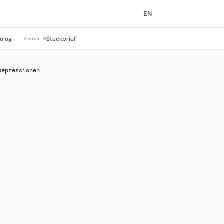
EN
rolog
Steckbrief
Annex B
Depressionen