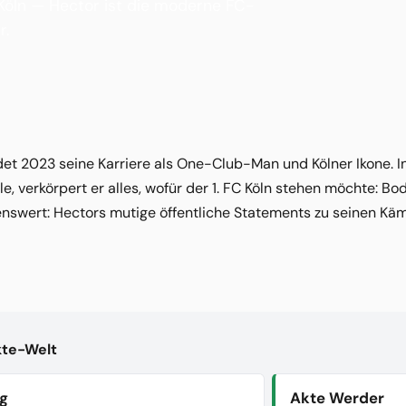
 Köln — Hector ist die moderne FC-
r.
t 2023 seine Karriere als One-Club-Man und Kölner Ikone. In 
e, verkörpert er alles, wofür der 1. FC Köln stehen möchte: Bo
swert: Hectors mutige öffentliche Statements zu seinen Kä
kte-Welt
ig
Akte Werder