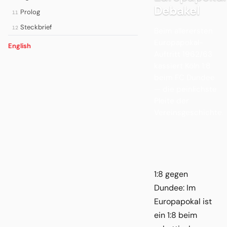
Debakel
Prolog
11
Steckbrief
12
Beim allerersten
Europapokal-
English
Auftritt 1962/63
kassiert Köln 1:8
beim FC Dundee
— die peinlichste
Pleite der
Vereinsgeschichte.
1:8 gegen
Dundee: Im
Europapokal ist
ein 1:8 beim