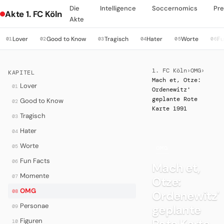
Die
Intelligence
Soccernomics
Pre
Akte 1. FC Köln
Akte
Lover
Good to Know
Tragisch
Hater
Worte
Fu
01
02
03
04
05
06
1. FC Köln
›
OMG
›
KAPITEL
Mach et, Otze:
Lover
01
Ordenewitz'
geplante Rote
Good to Know
02
Karte 1991
Tragisch
03
Hater
04
Worte
05
·
OMG
Fun Facts
06
Mach et,
Momente
07
Otze:
OMG
08
Ordenewitz'
Personae
geplante
09
Rote Karte
Figuren
10