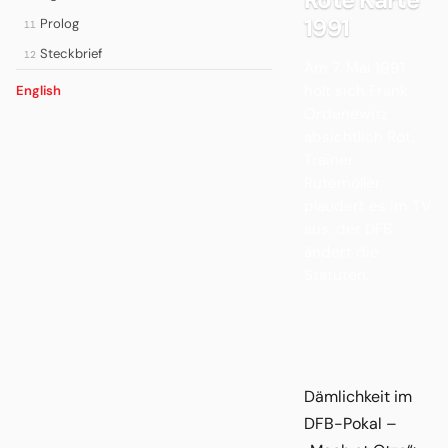
1991
Prolog
11
Steckbrief
12
Am 7. Mai 1991
holt sich Frank
English
Ordenewitz
absichtlich Rot,
Trainer
Rutemöller
plaudert es im TV
aus, der DFB
ändert die
Statuten.
Dämlichkeit im
DFB-Pokal –