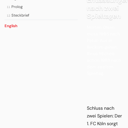
nach zwei
Prolog
11
Spieltagen
Steckbrief
12
English
Morten Olsen
muss 1995 nach
Pokal-Aus in
Beckum gehen,
Rinus Michels
schon 1983 nach
dem zweiten
Spieltag.
Schluss nach
zwei Spielen: Der
1. FC Köln sorgt