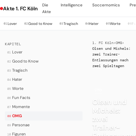
Die
Intelligence
Soccernomics
Pre
Akte 1. FC Köln
Akte
Lover
Good to Know
Tragisch
Hater
Worte
Fu
01
02
03
04
05
06
1. FC Köln
›
OMG
›
KAPITEL
Olsen und Michels:
Lover
01
zwei Trainer-
Entlassungen nach
Good to Know
02
zwei Spieltagen
Tragisch
03
Hater
04
Worte
05
·
OMG
Fun Facts
06
Olsen und
Momente
07
Michels:
OMG
08
zwei
Personae
Trainer-
09
Entlassunge
Figuren
10