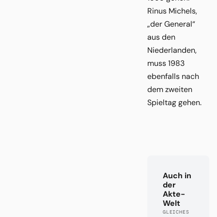
Rinus Michels,
„der General“
aus den
Niederlanden,
muss 1983
ebenfalls nach
dem zweiten
Spieltag gehen.
Auch in
der
Akte-
Welt
GLEICHES