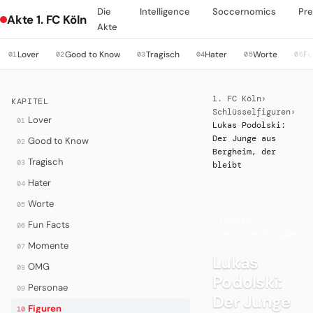
Die
Intelligence
Soccernomics
Pre
Akte 1. FC Köln
Akte
Lover
Good to Know
Tragisch
Hater
Worte
Fu
01
02
03
04
05
06
1. FC Köln
›
KAPITEL
Schlüsselfiguren
›
Lover
01
Lukas Podolski:
Der Junge aus
Good to Know
02
Bergheim, der
Tragisch
03
bleibt
Hater
04
Worte
05
FIGUREN
·
Fun Facts
06
SCHLÜSSELFIGUREN
Momente
07
Lukas
OMG
08
Podolski:
Personae
09
Der Junge
Figuren
10