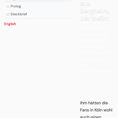
aus
Prolog
11
Bergheim,
Steckbrief
12
der bleibt
English
Beliebter als
jeder FC-Profi
nach Littbarski —
Podolski geht
2004 mit in die 2.
Liga und wird
dort
Torschützenkönig.
Ihm hätten die
Fans in Köln wohl
auch einen