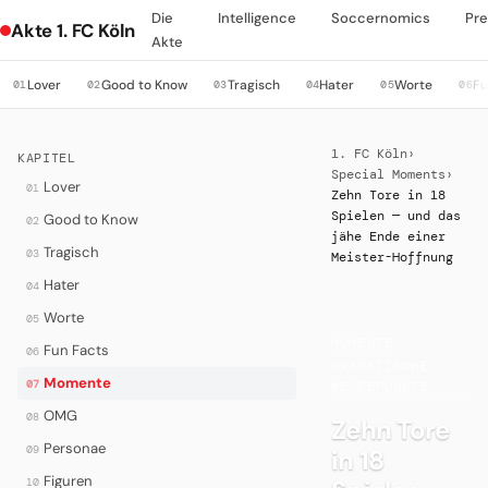
Die
Intelligence
Soccernomics
Pre
Akte 1. FC Köln
Akte
Lover
Good to Know
Tragisch
Hater
Worte
Fu
01
02
03
04
05
06
1. FC Köln
›
KAPITEL
Special Moments
›
Lover
01
Zehn Tore in 18
Spielen — und das
Good to Know
02
jähe Ende einer
Tragisch
03
Meister-Hoffnung
Hater
04
Worte
05
MOMENTE
·
Fun Facts
06
DRAMATISCHE
Momente
07
WENDEPUNKTE
OMG
08
Zehn Tore
Personae
09
in 18
Figuren
10