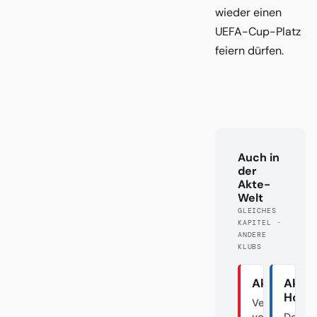
wieder einen
UEFA-Cup-Platz
feiern dürfen.
Auch in
der
Akte-
Welt
GLEICHES
KAPITEL ·
ANDERE
KLUBS
Akte Union
Akte
Hoff
Verraten
vom
Der