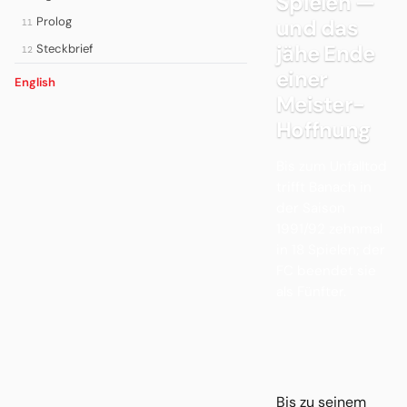
Spielen —
Prolog
und das
11
jähe Ende
Steckbrief
12
einer
English
Meister-
Hoffnung
Bis zum Unfalltod
trifft Banach in
der Saison
1991/92 zehnmal
in 18 Spielen; der
FC beendet sie
als Fünfter.
Bis zu seinem